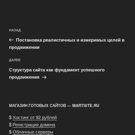
Навигация
Предыдущая
НАЗАД
по
запись:
записям
Постановка реалистичных и измеримых целей в
продвижении
Следующая
ДАЛЕЕ
запись
Структура сайта как фундамент успешного
продвижения
МАГАЗИН ГОТОВЫХ САЙТОВ — MARTSITE.RU
$
Хостинг от 92 рублей
$
Регистрация домена
$
Облачные серверы