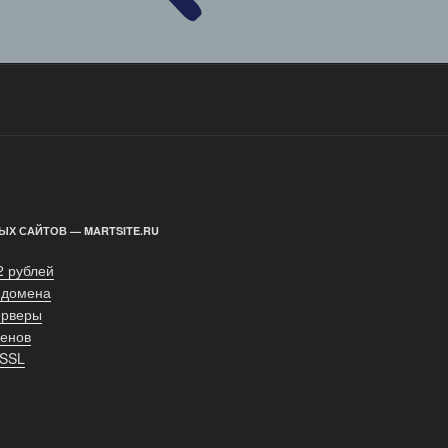
ЫХ САЙТОВ — MARTSITE.RU
2 рублей
 домена
ерверы
енов
 SSL