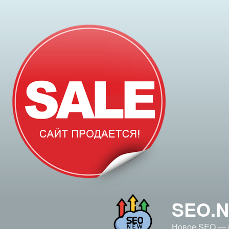
Перейти
к
содержимому
SEO.
Новое SEO — 