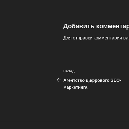
Добавить коммента
Для отправки комментария в
Навигация
Предыдущая
НАЗАД
по
запись:
Агентство цифрового SEO-
записям
маркетинга