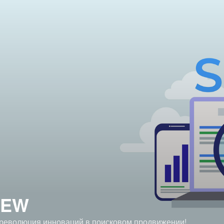
NEW
революция инноваций в поисковом продвижении!