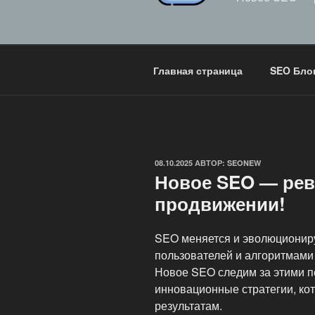
Главная страница
SEO Бло
ОПУБЛИКОВАНО
08.10.2025
АВТОР:
SEONEW
Новое SEO — рев
продвижении!
SEO меняется и эволюциониру
пользователей и алгоритмами
Новое SEO следим за этими 
инновационные стратегии, ко
результатам.