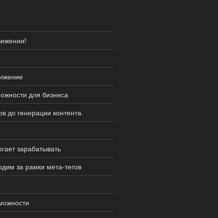
вижении!
вижение
ожности для бизнеса
ов до генерации контента.
огает зарабатывать
дим за рамки мета-тегов
зможности