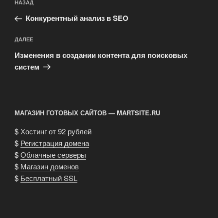
Предыдущая
НАЗАД
по
запись:
записям
Конкурентный анализ в SEO
Следующая
ДАЛЕЕ
запись
Изменения в создании контента для поисковых
систем
МАГАЗИН ГОТОВЫХ САЙТОВ — MARTSITE.RU
$
Хостинг от 92 рублей
$
Регистрация домена
$
Облачные серверы
$
Магазин доменов
$
Бесплатный SSL